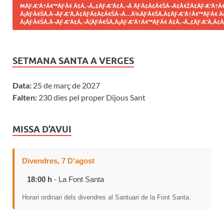
MÃƑÆ’Ã†Â€™ÃƑÂ€ Ã¢Â‚¬Â„¢ÃƑÆ’Ã¢Â‚¬Â ÃƑÂ¢Ã¢Â€ŠÂ¬Ã¢Â€ŽÂ¢ÃƑÆ’Ã†Â€
Â¡ÃƑÂ€ŠÃ‚Â¬ÃƑÆ’Ã‚Â¢ÃƑÂ¢Ã¢Â€ŠÂ¬Ã…Â¾ÃƑÂ€ŠÃ‚Â¢ÃƑÆ’Ã†Â€™ÃƑÂ€ Ã
Â¡ÃƑÂ€ŠÃ‚Â¬ÃƑÆ’Ã¢Â‚¬Â¦ÃƑÂ€ŠÃ‚Â¡ÃƑÆ’Ã†Â€™ÃƑÂ€ Ã¢Â‚¬Â„¢ÃƑÆ’Ã‚Â¢Ã
SETMANA SANTA A VERGES
Data:
25 de març de 2027
Falten:
230 dies pel proper Dijous Sant
MISSA D’AVUI
Divendres, 7 D’agost
18:00 h
- La Font Santa
Horari ordinari dels divendres al Santuari de la Font Santa.