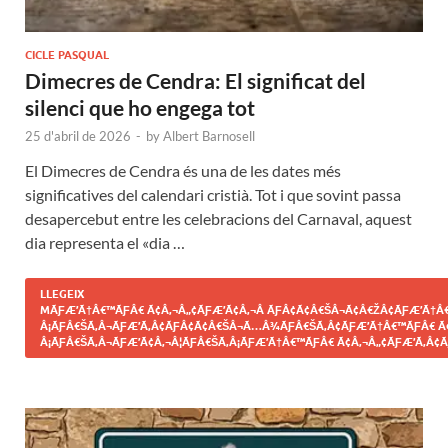
CICLE PASQUAL
Dimecres de Cendra: El significat del
silenci que ho engega tot
25 d'abril de 2026
-
by
Albert Barnosell
El Dimecres de Cendra és una de les dates més
significatives del calendari cristià. Tot i que sovint passa
desapercebut entre les celebracions del Carnaval, aquest
dia representa el «dia …
LLEGEIX
MÃƑÆ’Ã†Â€™ÃƑÂ€ Ã¢Â‚¬Â„¢ÃƑÆ’Ã¢Â‚¬Â ÃƑÂ¢Ã¢Â€ŠÂ¬Ã¢Â€ŽÂ¢ÃƑÆ’Ã†Â€
Â¡ÃƑÂ€ŠÃ‚Â¬ÃƑÆ’Ã‚Â¢ÃƑÂ¢Ã¢Â€ŠÂ¬Ã…Â¾ÃƑÂ€ŠÃ‚Â¢ÃƑÆ’Ã†Â€™ÃƑÂ€ Ã
Â¡ÃƑÂ€ŠÃ‚Â¬ÃƑÆ’Ã¢Â‚¬Â¦ÃƑÂ€ŠÃ‚Â¡ÃƑÆ’Ã†Â€™ÃƑÂ€ Ã¢Â‚¬Â„¢ÃƑÆ’Ã‚Â¢Ã