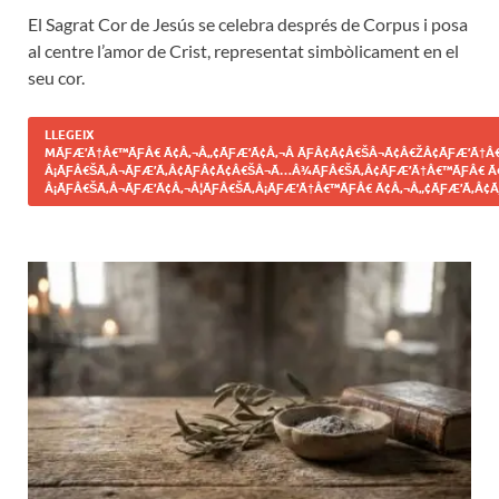
El Sagrat Cor de Jesús se celebra després de Corpus i posa
al centre l’amor de Crist, representat simbòlicament en el
seu cor.
LLEGEIX
MÃƑÆ’Ã†Â€™ÃƑÂ€ Ã¢Â‚¬Â„¢ÃƑÆ’Ã¢Â‚¬Â ÃƑÂ¢Ã¢Â€ŠÂ¬Ã¢Â€ŽÂ¢ÃƑÆ’Ã†Â€
Â¡ÃƑÂ€ŠÃ‚Â¬ÃƑÆ’Ã‚Â¢ÃƑÂ¢Ã¢Â€ŠÂ¬Ã…Â¾ÃƑÂ€ŠÃ‚Â¢ÃƑÆ’Ã†Â€™ÃƑÂ€ Ã
Â¡ÃƑÂ€ŠÃ‚Â¬ÃƑÆ’Ã¢Â‚¬Â¦ÃƑÂ€ŠÃ‚Â¡ÃƑÆ’Ã†Â€™ÃƑÂ€ Ã¢Â‚¬Â„¢ÃƑÆ’Ã‚Â¢Ã