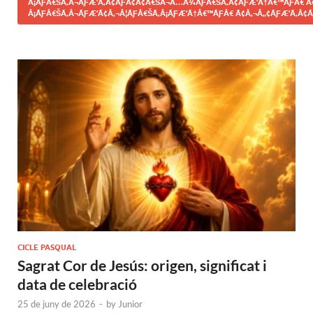
Â¡ÃƑÂ€ŠÃ‚Â¬ÃƑÆ’Ã‚Â¢ÃƑÂ¢Ã¢Â€ŠÂ¬Ã…Â¾ÃƑÂ€ŠÃ‚Â¢ÃƑÆ’Ã†Â€™ÃƑÂ€ Ã
Â¡ÃƑÂ€ŠÃ‚Â¬ÃƑÆ’Ã¢Â‚¬Â¦ÃƑÂ€ŠÃ‚Â¡ÃƑÆ’Ã†Â€™ÃƑÂ€ Ã¢Â‚¬Â„¢ÃƑÆ’Ã‚Â¢Ã
CICLE PASQUAL
Sagrat Cor de Jesús: origen, significat i
data de celebració
25 de juny de 2026
-
by
Junior