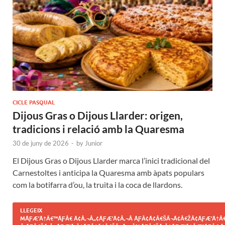
CICLE PASQUAL
Dijous Gras o Dijous Llarder: origen,
tradicions i relació amb la Quaresma
30 de juny de 2026
-
by
Junior
El Dijous Gras o Dijous Llarder marca l’inici tradicional del
Carnestoltes i anticipa la Quaresma amb àpats populars
com la botifarra d’ou, la truita i la coca de llardons.
LLEGEIX
MÃƑÆ’Ã†Â€™ÃƑÂ€ Ã¢Â‚¬Â„¢ÃƑÆ’Ã¢Â‚¬Â ÃƑÂ¢Ã¢Â€ŠÂ¬Ã¢Â€ŽÂ¢ÃƑÆ’Ã†Â€