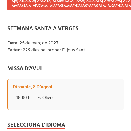
Â¡ÃƑÂ€ŠÃ‚Â¬ÃƑÆ’Ã‚Â¢ÃƑÂ¢Ã¢Â€ŠÂ¬Ã…Â¾ÃƑÂ€ŠÃ‚Â¢ÃƑÆ’Ã†Â€™ÃƑÂ€ Ã
Â¡ÃƑÂ€ŠÃ‚Â¬ÃƑÆ’Ã¢Â‚¬Â¦ÃƑÂ€ŠÃ‚Â¡ÃƑÆ’Ã†Â€™ÃƑÂ€ Ã¢Â‚¬Â„¢ÃƑÆ’Ã‚Â¢Ã
SETMANA SANTA A VERGES
Data:
25 de març de 2027
Falten:
229 dies pel proper Dijous Sant
MISSA D’AVUI
Dissabte, 8 D’agost
18:00 h
- Les Olives
SELECCIONA L’IDIOMA