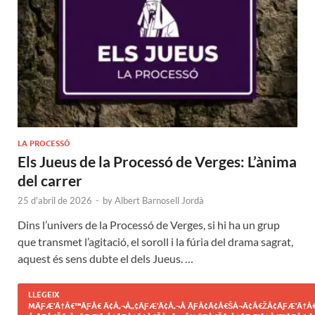
LA PROCESSÓ
Els Jueus de la Processó de Verges: L’ànima
del carrer
25 d'abril de 2026
-
by
Albert Barnosell Jordà
Dins l’univers de la Processó de Verges, si hi ha un grup
que transmet l’agitació, el soroll i la fúria del drama sagrat,
aquest és sens dubte el dels Jueus. …
LLEGEIX
MÃƑÆ’Ã†Â€™ÃƑÂ€ Ã¢Â‚¬Â„¢ÃƑÆ’Ã¢Â‚¬Â ÃƑÂ¢Ã¢Â€ŠÂ¬Ã¢Â€ŽÂ¢ÃƑÆ’Ã†Â€