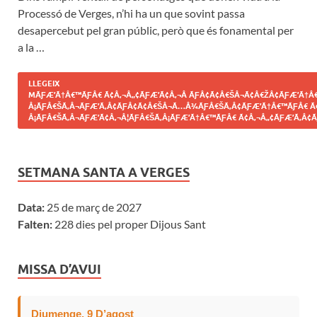
Processó de Verges, n’hi ha un que sovint passa
desapercebut pel gran públic, però que és fonamental per
a la …
LLEGEIX
MÃƑÆ’Ã†Â€™ÃƑÂ€ Ã¢Â‚¬Â„¢ÃƑÆ’Ã¢Â‚¬Â ÃƑÂ¢Ã¢Â€ŠÂ¬Ã¢Â€ŽÂ¢ÃƑÆ’Ã†Â€
Â¡ÃƑÂ€ŠÃ‚Â¬ÃƑÆ’Ã‚Â¢ÃƑÂ¢Ã¢Â€ŠÂ¬Ã…Â¾ÃƑÂ€ŠÃ‚Â¢ÃƑÆ’Ã†Â€™ÃƑÂ€ Ã
Â¡ÃƑÂ€ŠÃ‚Â¬ÃƑÆ’Ã¢Â‚¬Â¦ÃƑÂ€ŠÃ‚Â¡ÃƑÆ’Ã†Â€™ÃƑÂ€ Ã¢Â‚¬Â„¢ÃƑÆ’Ã‚Â¢Ã
SETMANA SANTA A VERGES
Data:
25 de març de 2027
Falten:
228 dies pel proper Dijous Sant
MISSA D’AVUI
Diumenge, 9 D’agost