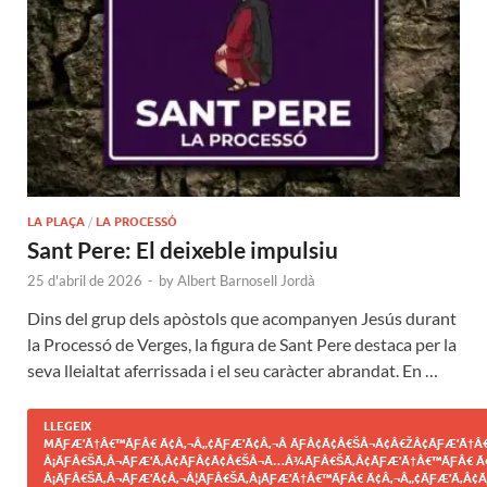
LA PLAÇA
/
LA PROCESSÓ
Sant Pere: El deixeble impulsiu
25 d'abril de 2026
-
by
Albert Barnosell Jordà
Dins del grup dels apòstols que acompanyen Jesús durant
la Processó de Verges, la figura de Sant Pere destaca per la
seva lleialtat aferrissada i el seu caràcter abrandat. En …
LLEGEIX
MÃƑÆ’Ã†Â€™ÃƑÂ€ Ã¢Â‚¬Â„¢ÃƑÆ’Ã¢Â‚¬Â ÃƑÂ¢Ã¢Â€ŠÂ¬Ã¢Â€ŽÂ¢ÃƑÆ’Ã†Â€
Â¡ÃƑÂ€ŠÃ‚Â¬ÃƑÆ’Ã‚Â¢ÃƑÂ¢Ã¢Â€ŠÂ¬Ã…Â¾ÃƑÂ€ŠÃ‚Â¢ÃƑÆ’Ã†Â€™ÃƑÂ€ Ã
Â¡ÃƑÂ€ŠÃ‚Â¬ÃƑÆ’Ã¢Â‚¬Â¦ÃƑÂ€ŠÃ‚Â¡ÃƑÆ’Ã†Â€™ÃƑÂ€ Ã¢Â‚¬Â„¢ÃƑÆ’Ã‚Â¢Ã