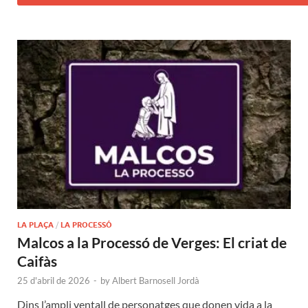
LA PLAÇA
/
LA PROCESSÓ
Malcos a la Processó de Verges: El criat de
Caifàs
25 d'abril de 2026
-
by
Albert Barnosell Jordà
Dins l’ampli ventall de personatges que donen vida a la