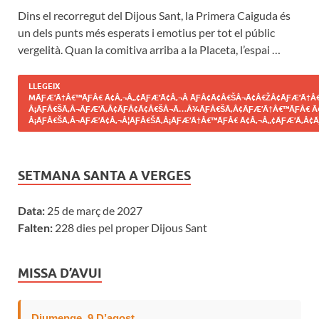
Dins el recorregut del Dijous Sant, la Primera Caiguda és
un dels punts més esperats i emotius per tot el públic
vergelità. Quan la comitiva arriba a la Placeta, l’espai …
LLEGEIX
MÃƑÆ’Ã†Â€™ÃƑÂ€ Ã¢Â‚¬Â„¢ÃƑÆ’Ã¢Â‚¬Â ÃƑÂ¢Ã¢Â€ŠÂ¬Ã¢Â€ŽÂ¢ÃƑÆ’Ã†Â€
Â¡ÃƑÂ€ŠÃ‚Â¬ÃƑÆ’Ã‚Â¢ÃƑÂ¢Ã¢Â€ŠÂ¬Ã…Â¾ÃƑÂ€ŠÃ‚Â¢ÃƑÆ’Ã†Â€™ÃƑÂ€ Ã
Â¡ÃƑÂ€ŠÃ‚Â¬ÃƑÆ’Ã¢Â‚¬Â¦ÃƑÂ€ŠÃ‚Â¡ÃƑÆ’Ã†Â€™ÃƑÂ€ Ã¢Â‚¬Â„¢ÃƑÆ’Ã‚Â¢Ã
SETMANA SANTA A VERGES
Data:
25 de març de 2027
Falten:
228 dies pel proper Dijous Sant
MISSA D’AVUI
Diumenge, 9 D’agost