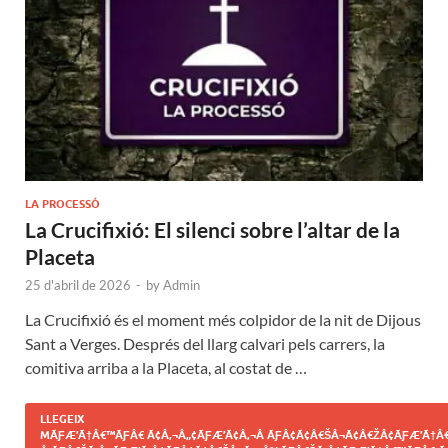
LA PROCESSÓ
La Crucifixió: El silenci sobre l’altar de la
Placeta
25 d'abril de 2026
-
by
Admin
La Crucifixió és el moment més colpidor de la nit de Dijous
Sant a Verges. Després del llarg calvari pels carrers, la
comitiva arriba a la Placeta, al costat de …
LLEGEIX
MÃƑÆ’Ã†Â€™ÃƑÂ€ Ã¢Â‚¬Â„¢ÃƑÆ’Ã¢Â‚¬Â ÃƑÂ¢Ã¢Â€ŠÂ¬Ã¢Â€ŽÂ¢ÃƑÆ’Ã†Â€