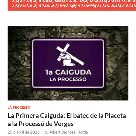
Â¡ÃƑÂ€ŠÃ‚Â¬ÃƑÆ’Ã‚Â¢ÃƑÂ¢Ã¢Â€ŠÂ¬Ã…Â¾ÃƑÂ€ŠÃ‚Â¢ÃƑÆ’Ã†Â€™ÃƑÂ€ Ã
Â¡ÃƑÂ€ŠÃ‚Â¬ÃƑÆ’Ã¢Â‚¬Â¦ÃƑÂ€ŠÃ‚Â¡ÃƑÆ’Ã†Â€™ÃƑÂ€ Ã¢Â‚¬Â„¢ÃƑÆ’Ã‚Â¢Ã
LA PROCESSÓ
La Primera Caiguda: El batec de la Placeta
a la Processó de Verges
25 d'abril de 2026
-
by
Albert Barnosell Jordà