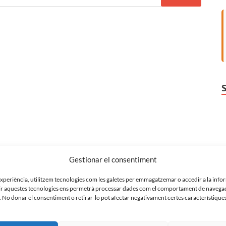
Gestionar el consentiment
 experiència, utilitzem tecnologies com les galetes per emmagatzemar o accedir a la info
ir aquestes tecnologies ens permetrà processar dades com el comportament de navegac
. No donar el consentiment o retirar-lo pot afectar negativament certes característiques