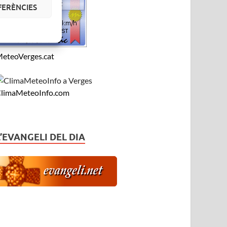
FERÈNCIES
eteoVerges.cat
limaMeteoInfo.com
L’EVANGELI DEL DIA