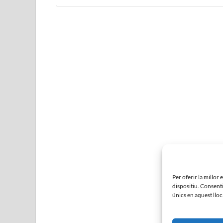
Per oferir la millor
dispositiu. Consent
únics en aquest lloc