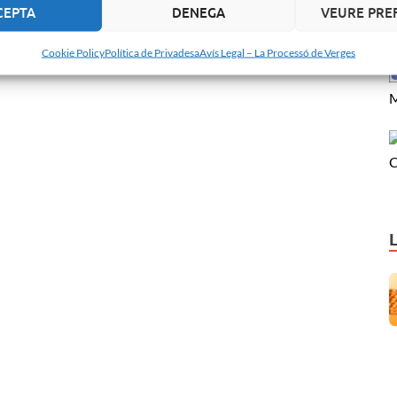
CEPTA
DENEGA
VEURE PRE
Cookie Policy
Política de Privadesa
Avís Legal – La Processó de Verges
M
C