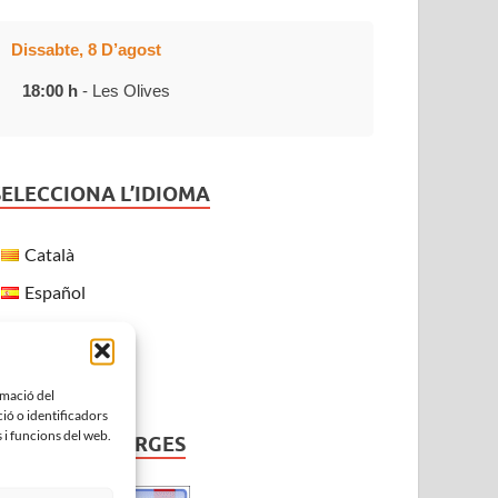
Dissabte, 8 D’agost
18:00 h
- Les Olives
SELECCIONA L’IDIOMA
Català
Español
Français
English
rmació del
ió o identificadors
 i funcions del web.
EL TEMPS A VERGES