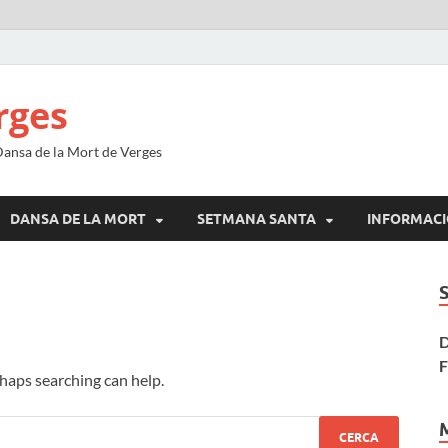
rges
 Dansa de la Mort de Verges
DANSA DE LA MORT
SETMANA SANTA
INFORMACI
D
F
rhaps searching can help.