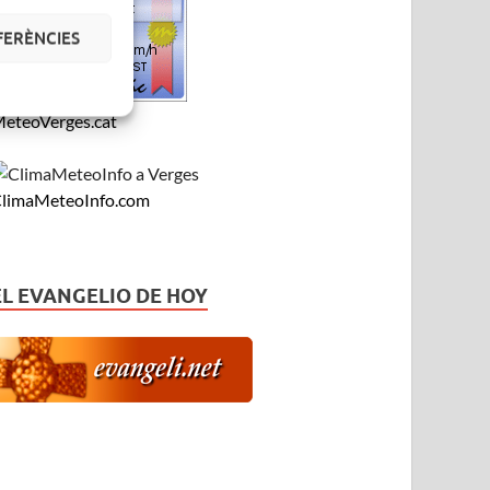
FERÈNCIES
eteoVerges.cat
limaMeteoInfo.com
EL EVANGELIO DE HOY