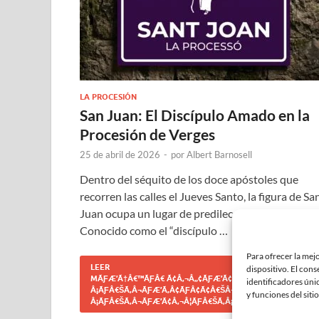
LA PROCESIÓN
San Juan: El Discípulo Amado en la
Procesión de Verges
25 de abril de 2026
-
por
Albert Barnosell
Dentro del séquito de los doce apóstoles que
recorren las calles el Jueves Santo, la figura de Sa
Juan ocupa un lugar de predilección y ternura.
Conocido como el “discípulo …
Para ofrecer la mej
LEER
dispositivo. El con
MÃƑÆ’Ã†Â€™ÃƑÂ€ Ã¢Â‚¬Â„¢ÃƑÆ’Ã¢Â‚¬Â ÃƑÂ¢Ã¢Â€ŠÂ¬Ã¢
identificadores únic
Â¡ÃƑÂ€ŠÃ‚Â¬ÃƑÆ’Ã‚Â¢ÃƑÂ¢Ã¢Â€ŠÂ¬Ã…Â¾ÃƑÂ€ŠÃ‚Â¢ÃƑÆ
y funciones del sitio
Â¡ÃƑÂ€ŠÃ‚Â¬ÃƑÆ’Ã¢Â‚¬Â¦ÃƑÂ€ŠÃ‚Â¡ÃƑÆ’Ã†Â€™ÃƑÂ€ Ã¢Â‚