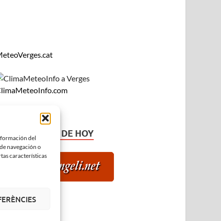
eteoVerges.cat
limaMeteoInfo.com
EL EVANGELIO DE HOY
información del
 de navegación o
tas características
FERÈNCIES