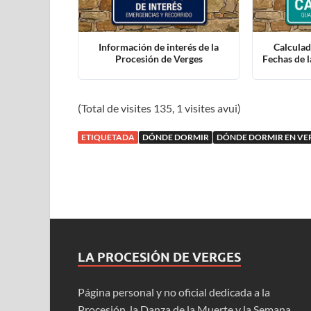
Información de interés de la
Calculad
Procesión de Verges
Fechas de l
(Total de visites 135, 1 visites avui)
ETIQUETADA
DÓNDE DORMIR
DÓNDE DORMIR EN VE
LA PROCESIÓN DE VERGES
Página personal y no oficial dedicada a la
Procesión, la Danza de la Muerte y la Semana