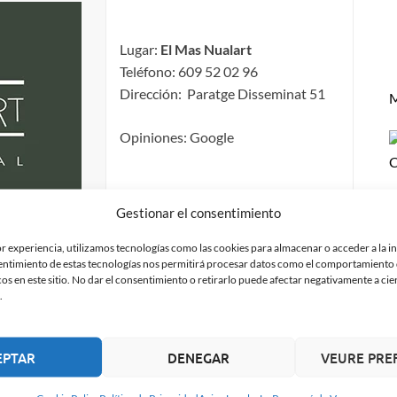
Lugar:
El Mas Nualart
Teléfono: 609 52 02 96
Dirección: Paratge Disseminat 51
M
Opiniones: Google
C
Gestionar el consentimiento
or experiencia, utilizamos tecnologías como las cookies para almacenar o acceder a la 
sentimiento de estas tecnologías nos permitirá procesar datos como el comportamiento
Lugar:
Restaurant Alberana
os en este sitio. No dar el consentimiento o retirarlo puede afectar negativamente a cier
Teléfono: 972 78 01 36
.
Dirección: Carrer Girona 20
Opiniones: Google | Tripadvisor
EPTAR
DENEGAR
VEURE PRE