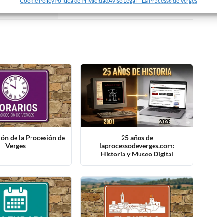
Cookie Policy
Política de Privacidad
Aviso Legal – La Processó de Verges
ón de la Procesión de
25 años de
Verges
laprocessodeverges.com:
Historia y Museo Digital