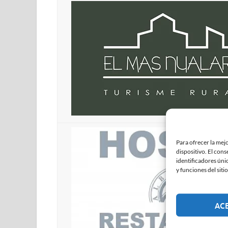
Para ofrecer la mej
dispositivo. El con
identificadores únic
y funciones del sitio
AC