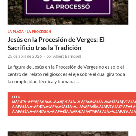
LA PLAZA
/
LA PROCESIÓN
Jesús en la Procesión de Verges: El
Sacrificio tras la Tradición
25 de abril de 2026
-
por
Albert Barnosell
La figura de Jesús en la Procesión de Verges no es solo el
centro del relato religioso; es el eje sobre el cual gira toda
la complejidad técnica y humana …
LEER
MÃƑÆ’Ã†Â€™ÃƑÂ€ Ã¢Â‚¬Â„¢ÃƑÆ’Ã¢Â‚¬Â ÃƑÂ¢Ã¢Â€ŠÂ¬Ã¢Â€ŽÂ¢ÃƑÆ’Ã†Â€
Â¡ÃƑÂ€ŠÃ‚Â¬ÃƑÆ’Ã‚Â¢ÃƑÂ¢Ã¢Â€ŠÂ¬Ã…Â¾ÃƑÂ€ŠÃ‚Â¢ÃƑÆ’Ã†Â€™ÃƑÂ€ Ã
Â¡ÃƑÂ€ŠÃ‚Â¬ÃƑÆ’Ã¢Â‚¬Â¦ÃƑÂ€ŠÃ‚Â¡ÃƑÆ’Ã†Â€™ÃƑÂ€ Ã¢Â‚¬Â„¢ÃƑÆ’Ã‚Â¢Ã