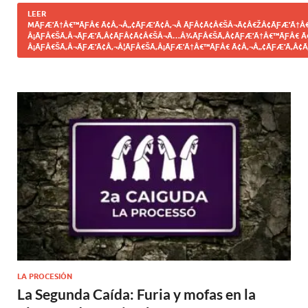
LEER
MÃƑÆ’Ã†Â€™ÃƑÂ€ Ã¢Â‚¬Â„¢ÃƑÆ’Ã¢Â‚¬Â ÃƑÂ¢Ã¢Â€ŠÂ¬Ã¢Â€ŽÂ¢ÃƑÆ’Ã†Â€
Â¡ÃƑÂ€ŠÃ‚Â¬ÃƑÆ’Ã‚Â¢ÃƑÂ¢Ã¢Â€ŠÂ¬Ã…Â¾ÃƑÂ€ŠÃ‚Â¢ÃƑÆ’Ã†Â€™ÃƑÂ€ Ã
Â¡ÃƑÂ€ŠÃ‚Â¬ÃƑÆ’Ã¢Â‚¬Â¦ÃƑÂ€ŠÃ‚Â¡ÃƑÆ’Ã†Â€™ÃƑÂ€ Ã¢Â‚¬Â„¢ÃƑÆ’Ã‚Â¢Ã
LA PROCESIÓN
La Segunda Caída: Furia y mofas en la