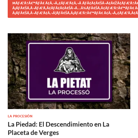
MÃƑÆ’Ã†Â€™ÃƑÂ€ Ã¢Â‚¬Â„¢ÃƑÆ’Ã¢Â‚¬Â ÃƑÂ¢Ã¢Â€ŠÂ¬Ã¢Â€ŽÂ¢ÃƑÆ’Ã†Â€
Â¡ÃƑÂ€ŠÃ‚Â¬ÃƑÆ’Ã‚Â¢ÃƑÂ¢Ã¢Â€ŠÂ¬Ã…Â¾ÃƑÂ€ŠÃ‚Â¢ÃƑÆ’Ã†Â€™ÃƑÂ€ Ã
Â¡ÃƑÂ€ŠÃ‚Â¬ÃƑÆ’Ã¢Â‚¬Â¦ÃƑÂ€ŠÃ‚Â¡ÃƑÆ’Ã†Â€™ÃƑÂ€ Ã¢Â‚¬Â„¢ÃƑÆ’Ã‚Â¢Ã
LA PROCESIÓN
La Piedad: El Descendimiento en La
Placeta de Verges