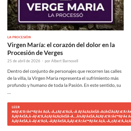
LA PROCESIÓN
Virgen María: el corazón del dolor en la
Procesión de Verges
25 de abril de 2026
-
por
Albert Barnosell
Dentro del conjunto de personajes que recorren las calles
de la villa, la Virgen María representa el sufrimiento más
profundo y humano de toda la Pasión. En este sentido, su
…
LEER
MÃƑÆ’Ã†Â€™ÃƑÂ€ Ã¢Â‚¬Â„¢ÃƑÆ’Ã¢Â‚¬Â ÃƑÂ¢Ã¢Â€ŠÂ¬Ã¢Â€ŽÂ¢ÃƑÆ’Ã†Â€
Â¡ÃƑÂ€ŠÃ‚Â¬ÃƑÆ’Ã‚Â¢ÃƑÂ¢Ã¢Â€ŠÂ¬Ã…Â¾ÃƑÂ€ŠÃ‚Â¢ÃƑÆ’Ã†Â€™ÃƑÂ€ Ã
Â¡ÃƑÂ€ŠÃ‚Â¬ÃƑÆ’Ã¢Â‚¬Â¦ÃƑÂ€ŠÃ‚Â¡ÃƑÆ’Ã†Â€™ÃƑÂ€ Ã¢Â‚¬Â„¢ÃƑÆ’Ã‚Â¢Ã