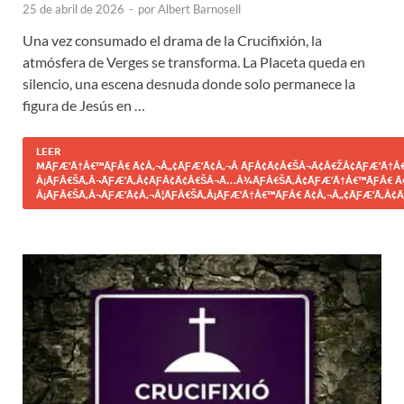
25 de abril de 2026
-
por
Albert Barnosell
Una vez consumado el drama de la Crucifixión, la
atmósfera de Verges se transforma. La Placeta queda en
silencio, una escena desnuda donde solo permanece la
figura de Jesús en …
LEER
MÃƑÆ’Ã†Â€™ÃƑÂ€ Ã¢Â‚¬Â„¢ÃƑÆ’Ã¢Â‚¬Â ÃƑÂ¢Ã¢Â€ŠÂ¬Ã¢Â€ŽÂ¢ÃƑÆ’Ã†Â€
Â¡ÃƑÂ€ŠÃ‚Â¬ÃƑÆ’Ã‚Â¢ÃƑÂ¢Ã¢Â€ŠÂ¬Ã…Â¾ÃƑÂ€ŠÃ‚Â¢ÃƑÆ’Ã†Â€™ÃƑÂ€ Ã
Â¡ÃƑÂ€ŠÃ‚Â¬ÃƑÆ’Ã¢Â‚¬Â¦ÃƑÂ€ŠÃ‚Â¡ÃƑÆ’Ã†Â€™ÃƑÂ€ Ã¢Â‚¬Â„¢ÃƑÆ’Ã‚Â¢Ã