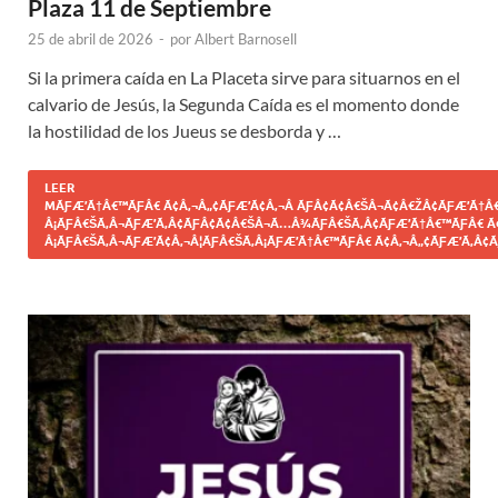
Plaza 11 de Septiembre
25 de abril de 2026
-
por
Albert Barnosell
Si la primera caída en La Placeta sirve para situarnos en el
calvario de Jesús, la Segunda Caída es el momento donde
la hostilidad de los Jueus se desborda y …
LEER
MÃƑÆ’Ã†Â€™ÃƑÂ€ Ã¢Â‚¬Â„¢ÃƑÆ’Ã¢Â‚¬Â ÃƑÂ¢Ã¢Â€ŠÂ¬Ã¢Â€ŽÂ¢ÃƑÆ’Ã†Â€
Â¡ÃƑÂ€ŠÃ‚Â¬ÃƑÆ’Ã‚Â¢ÃƑÂ¢Ã¢Â€ŠÂ¬Ã…Â¾ÃƑÂ€ŠÃ‚Â¢ÃƑÆ’Ã†Â€™ÃƑÂ€ Ã
Â¡ÃƑÂ€ŠÃ‚Â¬ÃƑÆ’Ã¢Â‚¬Â¦ÃƑÂ€ŠÃ‚Â¡ÃƑÆ’Ã†Â€™ÃƑÂ€ Ã¢Â‚¬Â„¢ÃƑÆ’Ã‚Â¢Ã