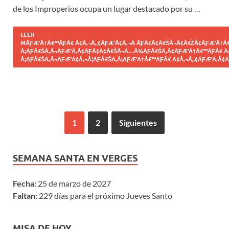
de los Improperios ocupa un lugar destacado por su …
LEER
MÃƑÆ’Ã†Â€™ÃƑÂ€ Ã¢Â‚¬Â„¢ÃƑÆ’Ã¢Â‚¬Â ÃƑÂ¢Ã¢Â€ŠÂ¬Ã¢Â€ŽÂ¢ÃƑÆ’Ã†Â€
Â¡ÃƑÂ€ŠÃ‚Â¬ÃƑÆ’Ã‚Â¢ÃƑÂ¢Ã¢Â€ŠÂ¬Ã…Â¾ÃƑÂ€ŠÃ‚Â¢ÃƑÆ’Ã†Â€™ÃƑÂ€ Ã
Â¡ÃƑÂ€ŠÃ‚Â¬ÃƑÆ’Ã¢Â‚¬Â¦ÃƑÂ€ŠÃ‚Â¡ÃƑÆ’Ã†Â€™ÃƑÂ€ Ã¢Â‚¬Â„¢ÃƑÆ’Ã‚Â¢Ã
1
2
Siguientes
SEMANA SANTA EN VERGES
Fecha:
25 de marzo de 2027
Faltan:
229 días para el próximo Jueves Santo
MISA DE HOY