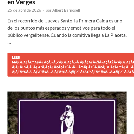
en Verges
25 de abril de 2026
-
por
Albert Barnosell
En el recorrido del Jueves Santo, la Primera Caída es uno
de los puntos más esperados y emotivos para todo el
público vergelitense. Cuando la comitiva llega a La Placeta,
…
LEER
MÃƑÆ’Ã†Â€™ÃƑÂ€ Ã¢Â‚¬Â„¢ÃƑÆ’Ã¢Â‚¬Â ÃƑÂ¢Ã¢Â€ŠÂ¬Ã¢Â€ŽÂ¢ÃƑÆ’Ã†Â€
Â¡ÃƑÂ€ŠÃ‚Â¬ÃƑÆ’Ã‚Â¢ÃƑÂ¢Ã¢Â€ŠÂ¬Ã…Â¾ÃƑÂ€ŠÃ‚Â¢ÃƑÆ’Ã†Â€™ÃƑÂ€ Ã
Â¡ÃƑÂ€ŠÃ‚Â¬ÃƑÆ’Ã¢Â‚¬Â¦ÃƑÂ€ŠÃ‚Â¡ÃƑÆ’Ã†Â€™ÃƑÂ€ Ã¢Â‚¬Â„¢ÃƑÆ’Ã‚Â¢Ã