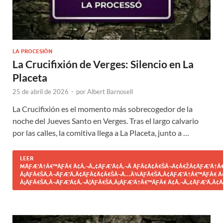
LA PROCESIÓN
La Crucifixión de Verges: Silencio en La
Placeta
25 de abril de 2026
-
por
Albert Barnosell
La Crucifixión es el momento más sobrecogedor de la
noche del Jueves Santo en Verges. Tras el largo calvario
por las calles, la comitiva llega a La Placeta, junto a …
LEER
MÃƑÆ’Ã†Â€™ÃƑÂ€ Ã¢Â‚¬Â„¢ÃƑÆ’Ã¢Â‚¬Â ÃƑÂ¢Ã¢Â€ŠÂ¬Ã¢Â€ŽÂ¢ÃƑÆ’Ã†Â€
Â¡ÃƑÂ€ŠÃ‚Â¬ÃƑÆ’Ã‚Â¢ÃƑÂ¢Ã¢Â€ŠÂ¬Ã…Â¾ÃƑÂ€ŠÃ‚Â¢ÃƑÆ’Ã†Â€™ÃƑÂ€ Ã
Â¡ÃƑÂ€ŠÃ‚Â¬ÃƑÆ’Ã¢Â‚¬Â¦ÃƑÂ€ŠÃ‚Â¡ÃƑÆ’Ã†Â€™ÃƑÂ€ Ã¢Â‚¬Â„¢ÃƑÆ’Ã‚Â¢Ã