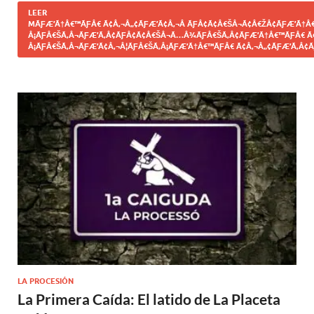
LEER
MÃƑÆ’Ã†Â€™ÃƑÂ€ Ã¢Â‚¬Â„¢ÃƑÆ’Ã¢Â‚¬Â ÃƑÂ¢Ã¢Â€ŠÂ¬Ã¢Â€ŽÂ¢ÃƑÆ’Ã†Â€
Â¡ÃƑÂ€ŠÃ‚Â¬ÃƑÆ’Ã‚Â¢ÃƑÂ¢Ã¢Â€ŠÂ¬Ã…Â¾ÃƑÂ€ŠÃ‚Â¢ÃƑÆ’Ã†Â€™ÃƑÂ€ Ã
Â¡ÃƑÂ€ŠÃ‚Â¬ÃƑÆ’Ã¢Â‚¬Â¦ÃƑÂ€ŠÃ‚Â¡ÃƑÆ’Ã†Â€™ÃƑÂ€ Ã¢Â‚¬Â„¢ÃƑÆ’Ã‚Â¢Ã
LA PROCESIÓN
La Primera Caída: El latido de La Placeta