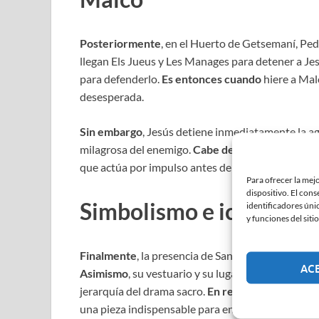
Posteriormente
, en el Huerto de Getsemaní, Ped
llegan Els Jueus y Les Manages para detener a Je
para defenderlo.
Es entonces cuando
hiere a Mal
desesperada.
Sin embargo
, Jesús detiene inmediatamente la ag
milagrosa del enemigo.
Cabe destacar que
este g
que actúa por impulso antes de caer en el arrepen
Para ofrecer la mej
dispositivo. El con
Simbolismo e iconograf
identificadores únic
y funciones del sitio
Finalmente
, la presencia de San Pedro en la villa
AC
Asimismo
, su vestuario y su lugar preferente den
jerarquía del drama sacro.
En resumen
, Pedro nos
una pieza indispensable para entender la evoluc