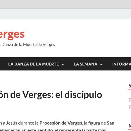
erges
la Danza de la Muerte de Verges
LA DANZA DE LA MUERTE
LA SEMANA
INFORM
n de Verges: el discípulo
F
F
 a Jesús durante la
Procesión de Verges
, la figura de
San
 vehemente.
En este sentido
, él representa la parte más