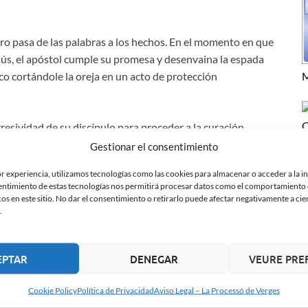
ro pasa de las palabras a los hechos. En el momento en que
sús, el apóstol cumple su promesa y desenvaina la espada
M
co cortándole la oreja en un acto de protección
C
resividad de su discípulo para proceder a la curación
esto de Pedro subraya el carácter protector del personaje,
Gestionar el consentimiento
timiento que marcará el resto de la noche.
or experiencia, utilizamos tecnologías como las cookies para almacenar o acceder a la 
sentimiento de estas tecnologías nos permitirá procesar datos como el comportamiento
ía en Verges
os en este sitio. No dar el consentimiento o retirarlo puede afectar negativamente a cier
.
 de Verges es una de las más reconocibles por el público.
EPTAR
DENEGAR
VEURE PRE
tro del séquito de los apóstoles refuerzan su peso en la
 recuerda la lucha interna entre el valor y el miedo, siendo
Cookie Policy
Política de Privacidad
Aviso Legal – La Processó de Verges
ión emocional del
Jueves Santo
.