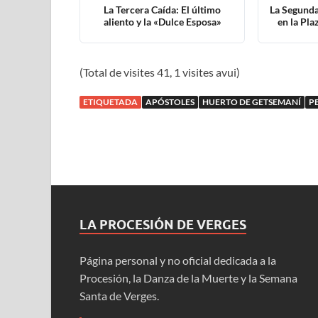
La Tercera Caída: El último
La Segunda
aliento y la «Dulce Esposa»
en la Pla
(Total de visites 41, 1 visites avui)
ETIQUETADA
APÓSTOLES
HUERTO DE GETSEMANÍ
P
LA PROCESIÓN DE VERGES
Página personal y no oficial dedicada a la
Procesión, la Danza de la Muerte y la Semana
Santa de Verges.