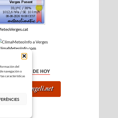
eteoVerges.cat
limaMeteoInfo.com
información del
EL EVANGELIO DE HOY
 de navegación o
tas características
FERÈNCIES