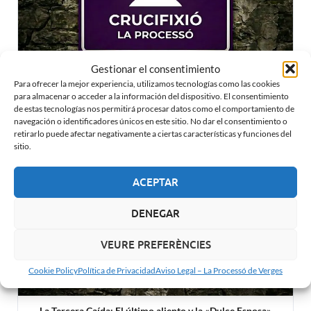
Gestionar el consentimiento
Para ofrecer la mejor experiencia, utilizamos tecnologías como las cookies
La Crucifixión de Verges: Silencio en La Placeta
para almacenar o acceder a la información del dispositivo. El consentimiento
de estas tecnologías nos permitirá procesar datos como el comportamiento de
navegación o identificadores únicos en este sitio. No dar el consentimiento o
retirarlo puede afectar negativamente a ciertas características y funciones del
sitio.
ACEPTAR
DENEGAR
VEURE PREFERÈNCIES
Cookie Policy
Política de Privacidad
Aviso Legal – La Processó de Verges
La Tercera Caída: El último aliento y la «Dulce Esposa»