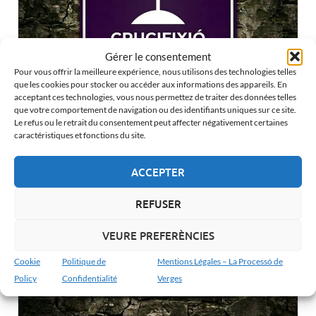
Gérer le consentement
Pour vous offrir la meilleure expérience, nous utilisons des technologies telles
que les cookies pour stocker ou accéder aux informations des appareils. En
acceptant ces technologies, vous nous permettez de traiter des données telles
que votre comportement de navigation ou des identifiants uniques sur ce site.
Crucifixion de Verges : Le silence sur la Placette
Le refus ou le retrait du consentement peut affecter négativement certaines
caractéristiques et fonctions du site.
ACCEPTER
REFUSER
VEURE PREFERÈNCIES
Cookie
Politique de
Mentions Légales – La Processó de
Policy
Confidentialité
Verges