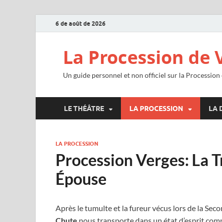
6 de août de 2026
La Procession de 
Un guide personnel et non officiel sur la Procession
LE THÉÂTRE
LA PROCESSION
LA 
LA PROCESSION
Procession Verges: La T
Épouse
Après le tumulte et la fureur vécus lors de la Se
Chute
nous transporte dans un état d’esprit comp