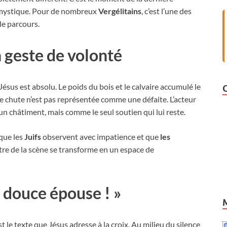
n mystique. Pour de nombreux
Vergélitains
, c’est l’une des
le parcours.
un geste de volonté
Jésus est absolu. Le poids du bois et le calvaire accumulé le
te chute n’est pas représentée comme une défaite. L’acteur
un châtiment, mais comme le seul soutien qui lui reste.
 que les
Juifs
observent avec impatience et que
les
tre de la scène se transforme en un espace de
, douce épouse ! »
 le texte que Jésus adresse à la croix. Au milieu du silence