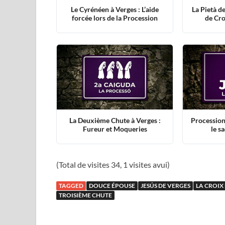
Le Cyrénéen à Verges : L’aide
La Pietà d
forcée lors de la Procession
de Cro
La Deuxième Chute à Verges :
Procession 
Fureur et Moqueries
le s
(Total de visites 34, 1 visites avui)
TAGGED
DOUCE ÉPOUSE
JESÚS DE VERGES
LA CROIX
TROISIÈME CHUTE