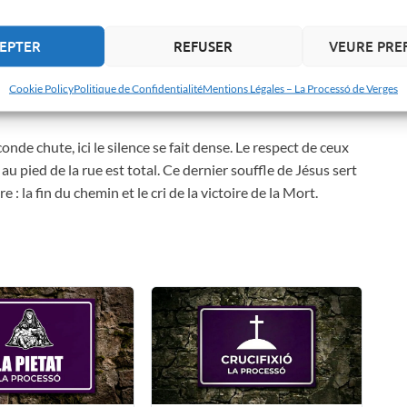
 c’est le dernier moment où ils le verront debout avant que
 la place pour la Crucifixion.
EPTER
REFUSER
VEURE PRE
s rues de Verges
Cookie Policy
Politique de Confidentialité
Mentions Légales – La Processó de Verges
conde chute, ici le silence se fait dense. Le respect de ceux
u pied de la rue est total. Ce dernier souffle de Jésus sert
 : la fin du chemin et le cri de la victoire de la Mort.