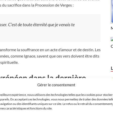
ns du sacrifice dans la Procession de Verges :
ser. C’est de toute éternité que je venais te
M
C
ransforme la souffrance en un acte d’amour et de destin. Les
nnées, comme Ignace, savent que ces vers doivent être dits
spirituelle.
Cyrénéen dans la dernière
Gérer le consentement
meilleure expérience, nous utilisons des technologies telles que les cookies pour stocke
pareils. En acceptant ces technologies, vous nous permettez de traiter des données tell
Troisième Chute, les
Juifs
commencent à entrevoir la fin du
igation ou des identifiants uniques sur ce site. Le refus ou le retrait du consentement 
es caractéristiques et fonctions du site.
tention se déplace entièrement vers la figure solitaire de