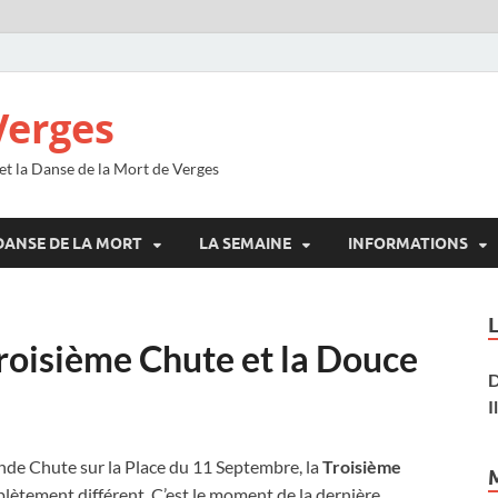
Verges
 et la Danse de la Mort de Verges
DANSE DE LA MORT
LA SEMAINE
INFORMATIONS
roisième Chute et la Douce
D
I
conde Chute sur la Place du 11 Septembre, la
Troisième
lètement différent. C’est le moment de la dernière