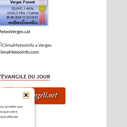
eteoVerges.cat
limaMeteoInfo.com
L’ÉVANGILE DU JOUR
r ou accéder aux
es que votre
peut affecter