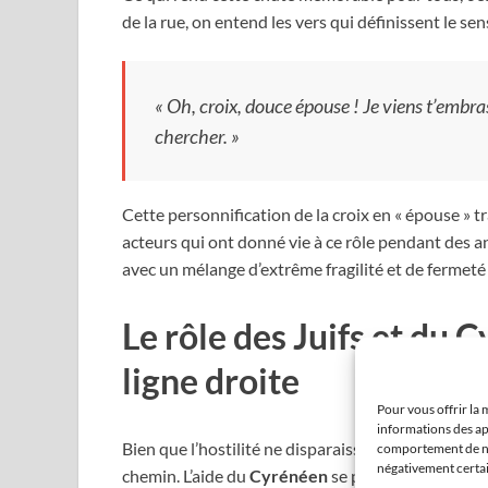
de la rue, on entend les vers qui définissent le se
« Oh, croix, douce épouse ! Je viens t’embras
chercher. »
Cette personnification de la croix en « épouse » t
acteurs qui ont donné vie à ce rôle pendant des a
avec un mélange d’extrême fragilité et de fermeté 
Le rôle des Juifs et du 
ligne droite
Pour vous offrir la 
informations des ap
Bien que l’hostilité ne disparaisse pas, lors de la 
comportement de nav
négativement certain
chemin. L’aide du
Cyrénéen
se poursuit, mais l’at