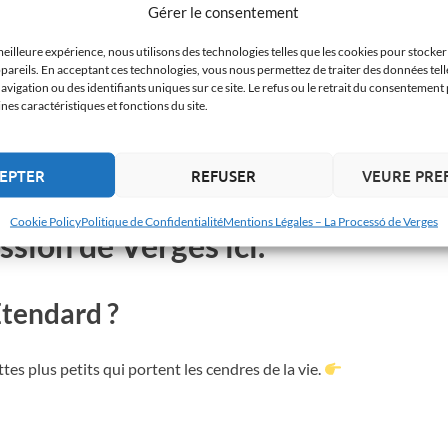
a Rue des Escargots
Gérer le consentement
meilleure expérience, nous utilisons des technologies telles que les cookies pour stocke
te Rue des Escargots, illuminé uniquement par la lumière
pareils. En acceptant ces technologies, vous nous permettez de traiter des données tell
igation ou des identifiants uniques sur ce site. Le refus ou le retrait du consentement 
lus photogéniques et émouvants de la Semaine Sainte à
es caractéristiques et fonctions du site.
EPTER
REFUSER
VEURE PRE
message en direct ? Achetez
Cookie Policy
Politique de Confidentialité
Mentions Légales – La Processó de Verges
ssion de Verges ici.
tendard ?
es plus petits qui portent les cendres de la vie.