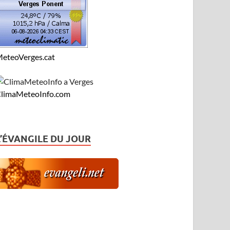
eteoVerges.cat
limaMeteoInfo.com
L’ÉVANGILE DU JOUR