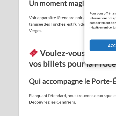
Un moment magique dans l
Pour vous offrir la 
Voir apparaître l’étendard noir au bout de l’étroi
informations des ap
comportement de nav
tamisée des
Torches
, est l’un des moments les p
négativement certain
Verges.
ACC
Voulez-vous lire le 
vos billets pour la Proce
Qui accompagne le Porte-É
Flanquant l’étendard, nous trouvons deux squelett
Découvrez les Cendriers.