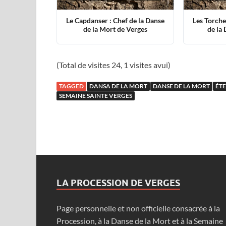
Le Capdanser : Chef de la Danse
Les Torche
de la Mort de Verges
de la
(Total de visites 24, 1 visites avui)
TAGGED
DANSA DE LA MORT
DANSE DE LA MORT
ÉT
SEMAINE SAINTE VERGES
LA PROCESSION DE VERGES
Page personnelle et non officielle consacrée à la
Procession, à la Danse de la Mort et à la Semaine