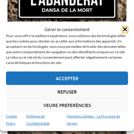
Gérer le consentement
Pour vous offrir la meilleure expérience, nous utilisons des technologies telles
LA DANSE DE LA MORT
que les cookies pour stocker ou accéder aux informations des appareils. En
Le Porte-Étendard de la Danse de la Mort
acceptant ces technologies, vous nous permettez de traiter des données telles
que votre comportement de navigation ou des identifiants uniques sur ce site.
de Verges
Le refus ou le retrait du consentement peut affecter négativement certaines
19 de avril de 2026
-
by
Albert Barnosell
caractéristiques et fonctions du site.
Juste derrière le frénétique Danseur en Chef, apparaît la
ACCEPTER
figure qui donne un sens narratif et philosophique à toute
la procession de Verges : Le Porte-Étendard. À la
REFUSER
différence du …
VEURE PREFERÈNCIES
LIRE LA SUITE...
Cookie
Politique de
Mentions Légales – La Processó de
Policy
Confidentialité
Verges