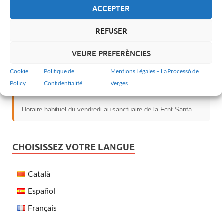
ACCEPTER
Il reste :
230 jours avant le prochain Jeudi Saint
REFUSER
MESSE D’AUJOURD’HUI
VEURE PREFERÈNCIES
Cookie
Politique de
Mentions Légales – La Processó de
Vendredi 7 Août
Policy
Confidentialité
Verges
18h00
- La Font Santa
Horaire habituel du vendredi au sanctuaire de la Font Santa.
CHOISISSEZ VOTRE LANGUE
Català
Español
Français