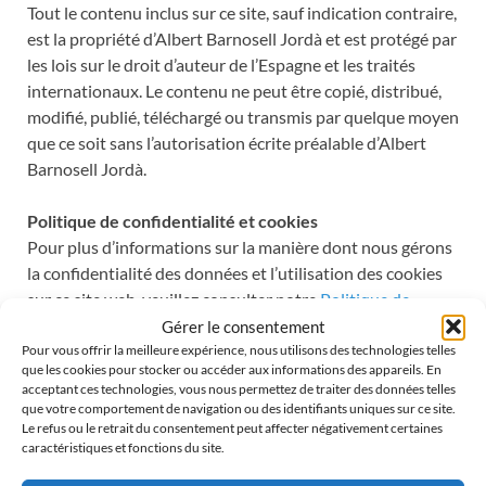
Tout le contenu inclus sur ce site, sauf indication contraire,
est la propriété d’Albert Barnosell Jordà et est protégé par
les lois sur le droit d’auteur de l’Espagne et les traités
internationaux. Le contenu ne peut être copié, distribué,
modifié, publié, téléchargé ou transmis par quelque moyen
que ce soit sans l’autorisation écrite préalable d’Albert
Barnosell Jordà.
Politique de confidentialité et cookies
Pour plus d’informations sur la manière dont nous gérons
la confidentialité des données et l’utilisation des cookies
sur ce site web, veuillez consulter notre
Politique de
Confidentialité
et notre
Politique de Cookies
.
Gérer le consentement
Pour vous offrir la meilleure expérience, nous utilisons des technologies telles
que les cookies pour stocker ou accéder aux informations des appareils. En
(Total de visites 28, 1 visites avui)
acceptant ces technologies, vous nous permettez de traiter des données telles
que votre comportement de navigation ou des identifiants uniques sur ce site.
LA SEMAINE SAINTE À VERGES
Le refus ou le retrait du consentement peut affecter négativement certaines
caractéristiques et fonctions du site.
Date :
25 mars 2027