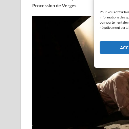
Procession de Verges
.
Pour vous offrir la 
informations des ap
comportement de nav
négativement certain
ACC