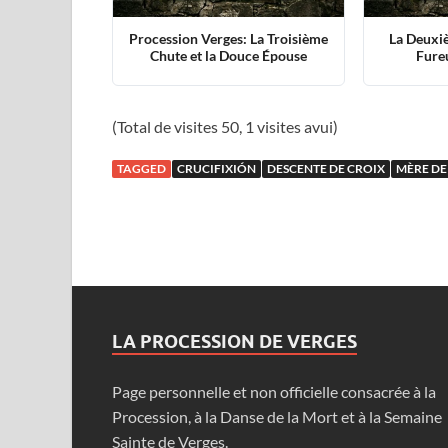
Procession Verges: La Troisième
La Deuxiè
Chute et la Douce Épouse
Fure
(Total de visites 50, 1 visites avui)
TAGGED
CRUCIFIXIÓN
DESCENTE DE CROIX
MÈRE DE
LA PROCESSION DE VERGES
Page personnelle et non officielle consacrée à la
Procession, à la Danse de la Mort et à la Semaine
Sainte de Verges.