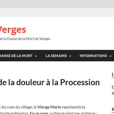
Verges
 et la Danse de la Mort de Verges
DANSE DE LA MORT
LA SEMAINE
INFORMATIONS
e la douleur à la Procession
D
I
es rues du village, la
Vierge Marie
représente la
 toute la Passion.
En ce sens
, sa figure n’est pas statique ;