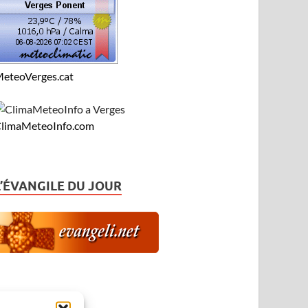
eteoVerges.cat
limaMeteoInfo.com
L’ÉVANGILE DU JOUR