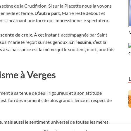
a scène de la Crucifixion. Si sur la Placette nous la voyons
lennelle et ferme.
D’autre part
, Marie reste debout et
e bois, incarnant une force qui impressionne le spectateur.
M
scente de croix
. À cet instant, accompagnée par Saint
us, Marie le reçoit sur ses genoux.
En résumé
, c’est la
ils à sa naissance est la même qui le soutient, mort, une fois
C
isme à Verges
ement à sa tenue de deuil rigoureux et à son attitude
es est l’un des moments de plus grand silence et respect de
e, mais aussi le sentiment universel de toutes les mères
te, l’axe émotionnel qui relie toutes les scènes de la