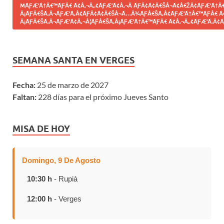
MÃƑÆ’Ã†Â€™ÃƑÂ€ Ã¢Â‚¬Â„¢ÃƑÆ’Ã¢Â‚¬Â ÃƑÂ¢Ã¢Â€ŠÂ¬Ã¢Â€ŽÂ¢ÃƑÆ’Ã†Â€
Â¡ÃƑÂ€ŠÃ‚Â¬ÃƑÆ’Ã‚Â¢ÃƑÂ¢Ã¢Â€ŠÂ¬Ã…Â¾ÃƑÂ€ŠÃ‚Â¢ÃƑÆ’Ã†Â€™ÃƑÂ€ Ã
Â¡ÃƑÂ€ŠÃ‚Â¬ÃƑÆ’Ã¢Â‚¬Â¦ÃƑÂ€ŠÃ‚Â¡ÃƑÆ’Ã†Â€™ÃƑÂ€ Ã¢Â‚¬Â„¢ÃƑÆ’Ã‚Â¢Ã
SEMANA SANTA EN VERGES
Fecha:
25 de marzo de 2027
Faltan:
228 días para el próximo Jueves Santo
MISA DE HOY
Domingo, 9 De Agosto
10:30 h
- Rupià
12:00 h
- Verges