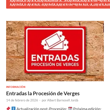
Â¡ÃƑÂ€ŠÃ‚Â¬ÃƑÆ’Ã‚Â¢ÃƑÂ¢Ã¢Â€ŠÂ¬Ã…Â¾ÃƑÂ€ŠÃ‚Â¢ÃƑÆ’Ã†Â€™ÃƑÂ€ Ã
Â¡ÃƑÂ€ŠÃ‚Â¬ÃƑÆ’Ã¢Â‚¬Â¦ÃƑÂ€ŠÃ‚Â¡ÃƑÆ’Ã†Â€™ÃƑÂ€ Ã¢Â‚¬Â„¢ÃƑÆ’Ã‚Â¢Ã
INFORMACIÓN
Entradas la Procesión de Verges
14 de febrero de 2026
-
por
Albert Barnosell Jordà
Actualización post-Procesión:
Próxima edición: