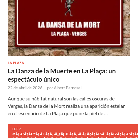
LA PLAZA
La Danza de la Muerte en La Plaça: un
espectáculo único
22 de abril de 2026
-
por
Albert Barnosell
Aunque su hábitat natural son las calles oscuras de
Verges, la Dansa de la Mort realiza una aparición estelar
en el escenario de La Plaça que pone la piel de …
LEER
MÃƑÆ’Ã†Â€™ÃƑÂ€ Ã¢Â‚¬Â„¢ÃƑÆ’Ã¢Â‚¬Â ÃƑÂ¢Ã¢Â€ŠÂ¬Ã¢Â€ŽÂ¢ÃƑÆ’Ã†Â€