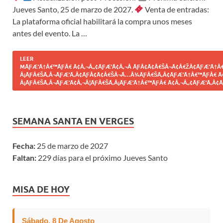
Jueves Santo, 25 de marzo de 2027.
Venta de entradas:
La plataforma oficial habilitará la compra unos meses
antes del evento. La …
LEER
MÃƑÆ’Ã†Â€™ÃƑÂ€ Ã¢Â‚¬Â„¢ÃƑÆ’Ã¢Â‚¬Â ÃƑÂ¢Ã¢Â€ŠÂ¬Ã¢Â€ŽÂ¢ÃƑÆ’Ã†Â€
Â¡ÃƑÂ€ŠÃ‚Â¬ÃƑÆ’Ã‚Â¢ÃƑÂ¢Ã¢Â€ŠÂ¬Ã…Â¾ÃƑÂ€ŠÃ‚Â¢ÃƑÆ’Ã†Â€™ÃƑÂ€ Ã
Â¡ÃƑÂ€ŠÃ‚Â¬ÃƑÆ’Ã¢Â‚¬Â¦ÃƑÂ€ŠÃ‚Â¡ÃƑÆ’Ã†Â€™ÃƑÂ€ Ã¢Â‚¬Â„¢ÃƑÆ’Ã‚Â¢Ã
SEMANA SANTA EN VERGES
Fecha:
25 de marzo de 2027
Faltan:
229 días para el próximo Jueves Santo
MISA DE HOY
Sábado, 8 De Agosto