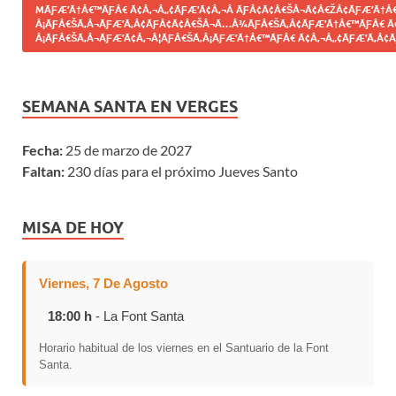
MÃƑÆ’Ã†Â€™ÃƑÂ€ Ã¢Â‚¬Â„¢ÃƑÆ’Ã¢Â‚¬Â ÃƑÂ¢Ã¢Â€ŠÂ¬Ã¢Â€ŽÂ¢ÃƑÆ’Ã†Â€
Â¡ÃƑÂ€ŠÃ‚Â¬ÃƑÆ’Ã‚Â¢ÃƑÂ¢Ã¢Â€ŠÂ¬Ã…Â¾ÃƑÂ€ŠÃ‚Â¢ÃƑÆ’Ã†Â€™ÃƑÂ€ Ã
Â¡ÃƑÂ€ŠÃ‚Â¬ÃƑÆ’Ã¢Â‚¬Â¦ÃƑÂ€ŠÃ‚Â¡ÃƑÆ’Ã†Â€™ÃƑÂ€ Ã¢Â‚¬Â„¢ÃƑÆ’Ã‚Â¢Ã
SEMANA SANTA EN VERGES
Fecha:
25 de marzo de 2027
Faltan:
230 días para el próximo Jueves Santo
MISA DE HOY
Viernes, 7 De Agosto
18:00 h
- La Font Santa
Horario habitual de los viernes en el Santuario de la Font
Santa.