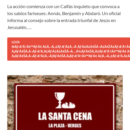
La acción comienza con un Caifás inquieto que convoca a
los sabios fariseues: Annás, Benjamín y Abdaró. Un oficial
informa al consejo sobre la entrada triunfal de Jesús en
Jerusalén, …
LEER
MÃƑÆ’Ã†Â€™ÃƑÂ€ Ã¢Â‚¬Â„¢ÃƑÆ’Ã¢Â‚¬Â ÃƑÂ¢Ã¢Â€ŠÂ¬Ã¢Â€ŽÂ¢ÃƑÆ’Ã†Â€
Â¡ÃƑÂ€ŠÃ‚Â¬ÃƑÆ’Ã‚Â¢ÃƑÂ¢Ã¢Â€ŠÂ¬Ã…Â¾ÃƑÂ€ŠÃ‚Â¢ÃƑÆ’Ã†Â€™ÃƑÂ€ Ã
Â¡ÃƑÂ€ŠÃ‚Â¬ÃƑÆ’Ã¢Â‚¬Â¦ÃƑÂ€ŠÃ‚Â¡ÃƑÆ’Ã†Â€™ÃƑÂ€ Ã¢Â‚¬Â„¢ÃƑÆ’Ã‚Â¢Ã