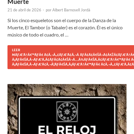
Muerte
21 de abril de 2026
-
por
Albert Barnosell Jordà
Si los cinco esqueletos son el cuerpo de la Danza de la
Muerte, El Tambor (o Tabaler) es el corazón. Él es el único
músico de todo el cuadro, el …
LEER
MÃƑÆ’Ã†Â€™ÃƑÂ€ Ã¢Â‚¬Â„¢ÃƑÆ’Ã¢Â‚¬Â ÃƑÂ¢Ã¢Â€ŠÂ¬Ã¢Â€ŽÂ¢ÃƑÆ’Ã†Â€
Â¡ÃƑÂ€ŠÃ‚Â¬ÃƑÆ’Ã‚Â¢ÃƑÂ¢Ã¢Â€ŠÂ¬Ã…Â¾ÃƑÂ€ŠÃ‚Â¢ÃƑÆ’Ã†Â€™ÃƑÂ€ Ã
Â¡ÃƑÂ€ŠÃ‚Â¬ÃƑÆ’Ã¢Â‚¬Â¦ÃƑÂ€ŠÃ‚Â¡ÃƑÆ’Ã†Â€™ÃƑÂ€ Ã¢Â‚¬Â„¢ÃƑÆ’Ã‚Â¢Ã