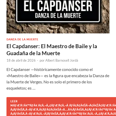
DANZA DE LA MUERTE
El Capdanser: El Maestro de Baile y la
Guadaña de la Muerte
18 de abril de 2026
-
por
Albert Barnosell Jordà
El Capdanser —históricamente conocido como el
«Maestro de Baile»— es la figura que encabeza la Danza de
la Muerte de Verges. No es solo el primero de los
esqueletos; es …
LEER
MÃƑÆ’Ã†Â€™ÃƑÂ€ Ã¢Â‚¬Â„¢ÃƑÆ’Ã¢Â‚¬Â ÃƑÂ¢Ã¢Â€ŠÂ¬Ã¢Â€ŽÂ¢ÃƑÆ’Ã†Â€
Â¡ÃƑÂ€ŠÃ‚Â¬ÃƑÆ’Ã‚Â¢ÃƑÂ¢Ã¢Â€ŠÂ¬Ã…Â¾ÃƑÂ€ŠÃ‚Â¢ÃƑÆ’Ã†Â€™ÃƑÂ€ Ã
Â¡ÃƑÂ€ŠÃ‚Â¬ÃƑÆ’Ã¢Â‚¬Â¦ÃƑÂ€ŠÃ‚Â¡ÃƑÆ’Ã†Â€™ÃƑÂ€ Ã¢Â‚¬Â„¢ÃƑÆ’Ã‚Â¢Ã