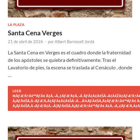
LA PLAZA
Santa Cena Verges
21 de abril de 2026
-
por
Albert Barnosell Jordà
La Santa Cena en Verges es el cuadro donde la fraternidad
de los apóstoles se quiebra definitivamente. Tras el
Lavatorio de pies, la escena se traslada al Cenáculo , donde
…
LEER
MÃƑÆ’Ã†Â€™ÃƑÂ€ Ã¢Â‚¬Â„¢ÃƑÆ’Ã¢Â‚¬Â ÃƑÂ¢Ã¢Â€ŠÂ¬Ã¢Â€ŽÂ¢ÃƑÆ’Ã†Â€
Â¡ÃƑÂ€ŠÃ‚Â¬ÃƑÆ’Ã‚Â¢ÃƑÂ¢Ã¢Â€ŠÂ¬Ã…Â¾ÃƑÂ€ŠÃ‚Â¢ÃƑÆ’Ã†Â€™ÃƑÂ€ Ã
Â¡ÃƑÂ€ŠÃ‚Â¬ÃƑÆ’Ã¢Â‚¬Â¦ÃƑÂ€ŠÃ‚Â¡ÃƑÆ’Ã†Â€™ÃƑÂ€ Ã¢Â‚¬Â„¢ÃƑÆ’Ã‚Â¢Ã