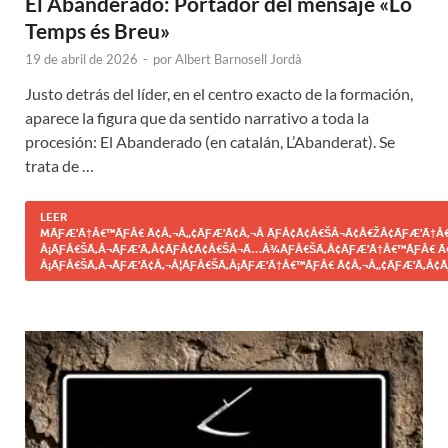
El Abanderado: Portador del mensaje «Lo
Temps és Breu»
19 de abril de 2026
-
por
Albert Barnosell Jordà
Justo detrás del líder, en el centro exacto de la formación,
aparece la figura que da sentido narrativo a toda la
procesión: El Abanderado (en catalán, L’Abanderat). Se
trata de …
LEER
MÃƑÆ’Ã†Â€™ÃƑÂ€ Ã¢Â‚¬Â„¢ÃƑÆ’Ã¢Â‚¬Â ÃƑÂ¢Ã¢Â€ŠÂ¬Ã¢Â€ŽÂ¢ÃƑÆ’Ã†Â€
Â¡ÃƑÂ€ŠÃ‚Â¬ÃƑÆ’Ã‚Â¢ÃƑÂ¢Ã¢Â€ŠÂ¬Ã…Â¾ÃƑÂ€ŠÃ‚Â¢ÃƑÆ’Ã†Â€™ÃƑÂ€ Ã
Â¡ÃƑÂ€ŠÃ‚Â¬ÃƑÆ’Ã¢Â‚¬Â¦ÃƑÂ€ŠÃ‚Â¡ÃƑÆ’Ã†Â€™ÃƑÂ€ Ã¢Â‚¬Â„¢ÃƑÆ’Ã‚Â¢Ã