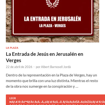
LA PLAZA
La Entrada de Jesús en Jerusalén en
Verges
22 de abril de 2026
-
por
Albert Barnosell Jordà
Dentro de la representación en la Plaza de Verges, hay un
momento que brilla con una luz distinta. Mientras el resto
de la obra nos sumerge en la conspiración y …
LEER
MÃƑÆ’Ã†Â€™ÃƑÂ€ Ã¢Â‚¬Â„¢ÃƑÆ’Ã¢Â‚¬Â ÃƑÂ¢Ã¢Â€ŠÂ¬Ã¢Â€ŽÂ¢ÃƑÆ’Ã†Â€