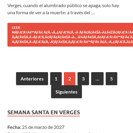
Verges, cuando el alumbrado público se apaga, solo hay
una forma de ver a la muerte: a través del …
LEER
MÃƑÆ’Ã†Â€™ÃƑÂ€ Ã¢Â‚¬Â„¢ÃƑÆ’Ã¢Â‚¬Â ÃƑÂ¢Ã¢Â€ŠÂ¬Ã¢Â€ŽÂ¢ÃƑÆ’Ã†Â€
Â¡ÃƑÂ€ŠÃ‚Â¬ÃƑÆ’Ã‚Â¢ÃƑÂ¢Ã¢Â€ŠÂ¬Ã…Â¾ÃƑÂ€ŠÃ‚Â¢ÃƑÆ’Ã†Â€™ÃƑÂ€ Ã
Â¡ÃƑÂ€ŠÃ‚Â¬ÃƑÆ’Ã¢Â‚¬Â¦ÃƑÂ€ŠÃ‚Â¡ÃƑÆ’Ã†Â€™ÃƑÂ€ Ã¢Â‚¬Â„¢ÃƑÆ’Ã‚Â¢Ã
Anteriores
1
2
3
…
5
Siguientes
SEMANA SANTA EN VERGES
Fecha:
25 de marzo de 2027