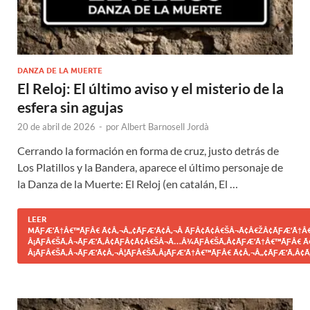
DANZA DE LA MUERTE
El Reloj: El último aviso y el misterio de la
esfera sin agujas
20 de abril de 2026
-
por
Albert Barnosell Jordà
Cerrando la formación en forma de cruz, justo detrás de
Los Platillos y la Bandera, aparece el último personaje de
la Danza de la Muerte: El Reloj (en catalán, El …
LEER
MÃƑÆ’Ã†Â€™ÃƑÂ€ Ã¢Â‚¬Â„¢ÃƑÆ’Ã¢Â‚¬Â ÃƑÂ¢Ã¢Â€ŠÂ¬Ã¢Â€ŽÂ¢ÃƑÆ’Ã†Â€
Â¡ÃƑÂ€ŠÃ‚Â¬ÃƑÆ’Ã‚Â¢ÃƑÂ¢Ã¢Â€ŠÂ¬Ã…Â¾ÃƑÂ€ŠÃ‚Â¢ÃƑÆ’Ã†Â€™ÃƑÂ€ Ã
Â¡ÃƑÂ€ŠÃ‚Â¬ÃƑÆ’Ã¢Â‚¬Â¦ÃƑÂ€ŠÃ‚Â¡ÃƑÆ’Ã†Â€™ÃƑÂ€ Ã¢Â‚¬Â„¢ÃƑÆ’Ã‚Â¢Ã