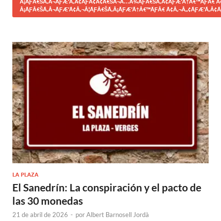
Â¡ÃƑÂ€ŠÃ‚Â¬ÃƑÆ’Ã‚Â¢ÃƑÂ¢Ã¢Â€ŠÂ¬Ã…Â¾ÃƑÂ€ŠÃ‚Â¢ÃƑÆ’Ã†Â€™ÃƑÂ€ Ã
Â¡ÃƑÂ€ŠÃ‚Â¬ÃƑÆ’Ã¢Â‚¬Â¦ÃƑÂ€ŠÃ‚Â¡ÃƑÆ’Ã†Â€™ÃƑÂ€ Ã¢Â‚¬Â„¢ÃƑÆ’Ã‚Â¢Ã
LA PLAZA
El Sanedrín: La conspiración y el pacto de
las 30 monedas
21 de abril de 2026
-
por
Albert Barnosell Jordà