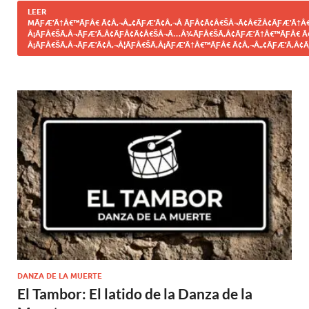
LEER
MÃƑÆ’Ã†Â€™ÃƑÂ€ Ã¢Â‚¬Â„¢ÃƑÆ’Ã¢Â‚¬Â ÃƑÂ¢Ã¢Â€ŠÂ¬Ã¢Â€ŽÂ¢ÃƑÆ’Ã†Â€
Â¡ÃƑÂ€ŠÃ‚Â¬ÃƑÆ’Ã‚Â¢ÃƑÂ¢Ã¢Â€ŠÂ¬Ã…Â¾ÃƑÂ€ŠÃ‚Â¢ÃƑÆ’Ã†Â€™ÃƑÂ€ Ã
Â¡ÃƑÂ€ŠÃ‚Â¬ÃƑÆ’Ã¢Â‚¬Â¦ÃƑÂ€ŠÃ‚Â¡ÃƑÆ’Ã†Â€™ÃƑÂ€ Ã¢Â‚¬Â„¢ÃƑÆ’Ã‚Â¢Ã
DANZA DE LA MUERTE
El Tambor: El latido de la Danza de la