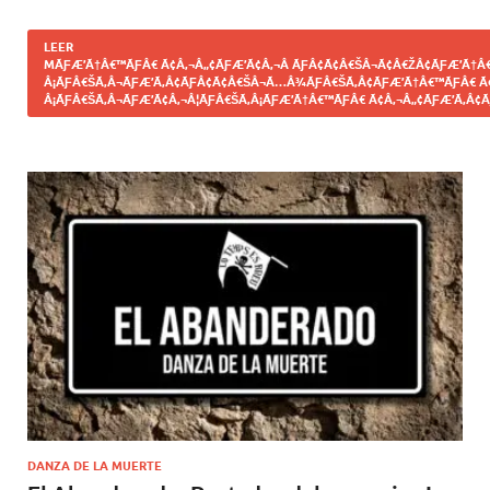
LEER
MÃƑÆ’Ã†Â€™ÃƑÂ€ Ã¢Â‚¬Â„¢ÃƑÆ’Ã¢Â‚¬Â ÃƑÂ¢Ã¢Â€ŠÂ¬Ã¢Â€ŽÂ¢ÃƑÆ’Ã†Â€
Â¡ÃƑÂ€ŠÃ‚Â¬ÃƑÆ’Ã‚Â¢ÃƑÂ¢Ã¢Â€ŠÂ¬Ã…Â¾ÃƑÂ€ŠÃ‚Â¢ÃƑÆ’Ã†Â€™ÃƑÂ€ Ã
Â¡ÃƑÂ€ŠÃ‚Â¬ÃƑÆ’Ã¢Â‚¬Â¦ÃƑÂ€ŠÃ‚Â¡ÃƑÆ’Ã†Â€™ÃƑÂ€ Ã¢Â‚¬Â„¢ÃƑÆ’Ã‚Â¢Ã
DANZA DE LA MUERTE