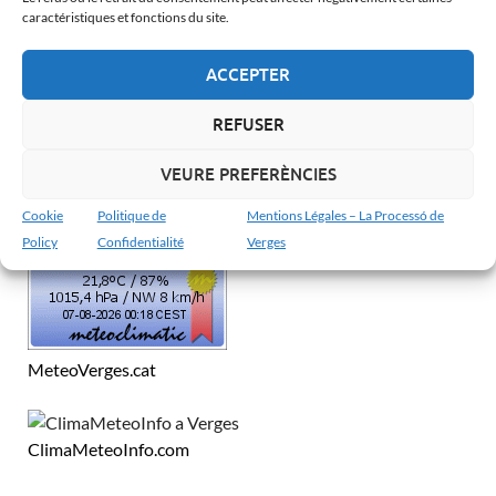
Català
caractéristiques et fonctions du site.
Español
ACCEPTER
Français
English
REFUSER
VEURE PREFERÈNCIES
MÉTÉO À VERGES
Cookie
Politique de
Mentions Légales – La Processó de
Policy
Confidentialité
Verges
MeteoVerges.cat
ClimaMeteoInfo.com