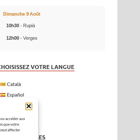
Dimanche 9 Août
10h30
- Rupià
12h00
- Verges
CHOISISSEZ VOTRE LANGUE
Català
Español
Français
English
r ou accéder aux
es que votre
peut affecter
MÉTÉO À VERGES