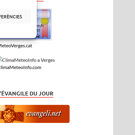
FERÈNCIES
eteoVerges.cat
limaMeteoInfo.com
L’ÉVANGILE DU JOUR