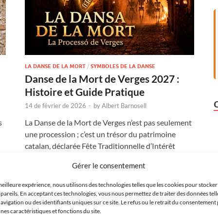
LA DANSE DE LA MORT
/
SYMBOLES DE LA DANSE
Danse de la Mort de Verges 2027 :
Histoire et Guide Pratique
14 de février de 2026
-
by
Albert Barnosell
s
La Danse de la Mort de Verges n’est pas seulement
une procession ; c’est un trésor du patrimoine
catalan, déclarée Fête Traditionnelle d’Intérêt
National. Reconnue comme l’ultime survivante de
Gérer le consentement
son …
meilleure expérience, nous utilisons des technologies telles que les cookies pour stocke
pareils. En acceptant ces technologies, vous nous permettez de traiter des données tell
LIRE LA SUITE...
igation ou des identifiants uniques sur ce site. Le refus ou le retrait du consentement 
es caractéristiques et fonctions du site.