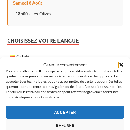
Samedi 8 Août
18h00
- Les Olives
CHOISISSEZ VOTRE LANGUE
Català
Gérer le consentement
Español
Pour vous offrir la meilleure expérience, nous utilisons des technologies telles
Français
que les cookies pour stocker ou accéder aux informations des appareils. En
acceptant ces technologies, vous nous permettez de traiter des données telles
English
que votre comportement de navigation ou des identifiants uniques sur ce site.
Le refus ou le retrait du consentement peut affecter négativement certaines
caractéristiques et fonctions du site.
MÉTÉO À VERGES
ACCEPTER
REFUSER