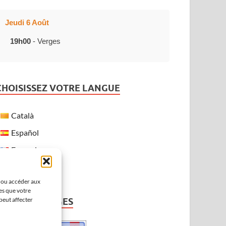
Jeudi 6 Août
19h00
- Verges
CHOISISSEZ VOTRE LANGUE
Català
Español
Français
English
r ou accéder aux
es que votre
peut affecter
MÉTÉO À VERGES