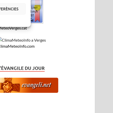
FERÈNCIES
eteoVerges.cat
limaMeteoInfo.com
L’ÉVANGILE DU JOUR