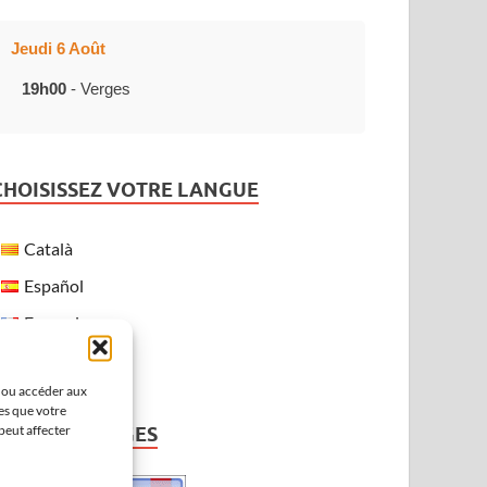
Jeudi 6 Août
19h00
- Verges
CHOISISSEZ VOTRE LANGUE
Català
Español
Français
English
r ou accéder aux
es que votre
peut affecter
MÉTÉO À VERGES