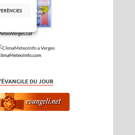
FERÈNCIES
eteoVerges.cat
limaMeteoInfo.com
L’ÉVANGILE DU JOUR