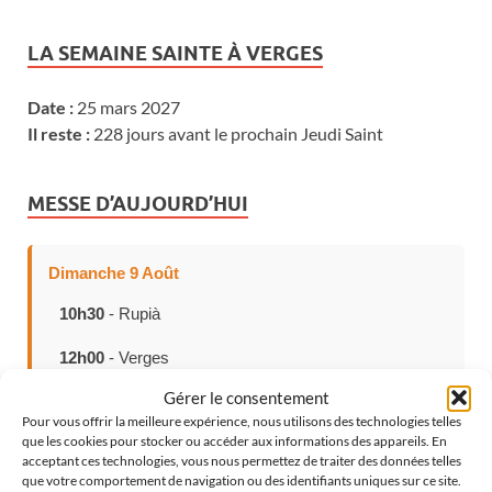
LA SEMAINE SAINTE À VERGES
Date :
25 mars 2027
Il reste :
228 jours avant le prochain Jeudi Saint
MESSE D’AUJOURD’HUI
Dimanche 9 Août
10h30
- Rupià
12h00
- Verges
Gérer le consentement
Pour vous offrir la meilleure expérience, nous utilisons des technologies telles
que les cookies pour stocker ou accéder aux informations des appareils. En
CHOISISSEZ VOTRE LANGUE
acceptant ces technologies, vous nous permettez de traiter des données telles
que votre comportement de navigation ou des identifiants uniques sur ce site.