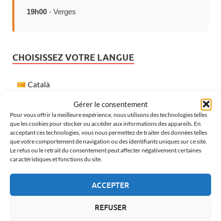
19h00
- Verges
CHOISISSEZ VOTRE LANGUE
Català
Español
Gérer le consentement
Pour vous offrir la meilleure expérience, nous utilisons des technologies telles
Français
que les cookies pour stocker ou accéder aux informations des appareils. En
acceptant ces technologies, vous nous permettez de traiter des données telles
English
que votre comportement de navigation ou des identifiants uniques sur ce site.
Le refus ou le retrait du consentement peut affecter négativement certaines
caractéristiques et fonctions du site.
MÉTÉO À VERGES
ACCEPTER
REFUSER