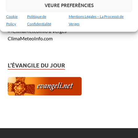
VEURE PREFERÈNCIES
MeteoVerges.cat
Cookie
Politique de
Mentions Légales – La Processó de
Policy
Confidentialité
Verges
ClimaMeteoInfo.com
L’ÉVANGILE DU JOUR