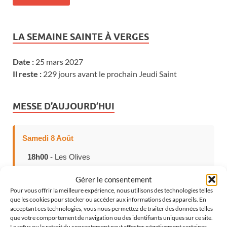
LA SEMAINE SAINTE À VERGES
Date :
25 mars 2027
Il reste :
229 jours avant le prochain Jeudi Saint
MESSE D’AUJOURD’HUI
Samedi 8 Août
18h00
- Les Olives
Gérer le consentement
Pour vous offrir la meilleure expérience, nous utilisons des technologies telles
que les cookies pour stocker ou accéder aux informations des appareils. En
CHOISISSEZ VOTRE LANGUE
acceptant ces technologies, vous nous permettez de traiter des données telles
que votre comportement de navigation ou des identifiants uniques sur ce site.
Le refus ou le retrait du consentement peut affecter négativement certaines