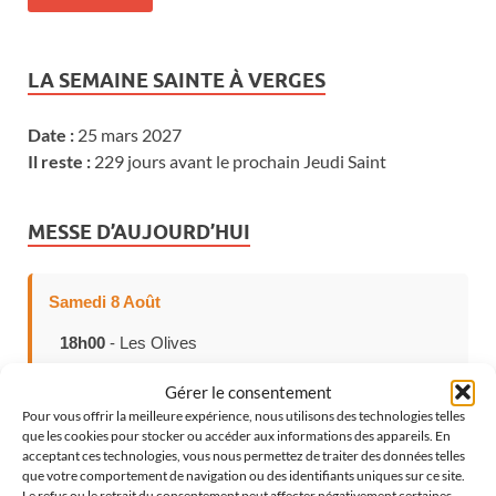
LA SEMAINE SAINTE À VERGES
Date :
25 mars 2027
Il reste :
229 jours avant le prochain Jeudi Saint
MESSE D’AUJOURD’HUI
Samedi 8 Août
18h00
- Les Olives
Gérer le consentement
Pour vous offrir la meilleure expérience, nous utilisons des technologies telles
que les cookies pour stocker ou accéder aux informations des appareils. En
CHOISISSEZ VOTRE LANGUE
acceptant ces technologies, vous nous permettez de traiter des données telles
que votre comportement de navigation ou des identifiants uniques sur ce site.
Le refus ou le retrait du consentement peut affecter négativement certaines