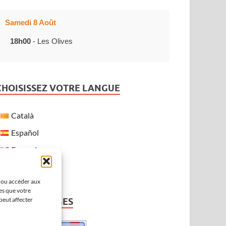
Samedi 8 Août
18h00
- Les Olives
CHOISISSEZ VOTRE LANGUE
Català
Español
Français
English
r ou accéder aux
es que votre
peut affecter
MÉTÉO À VERGES