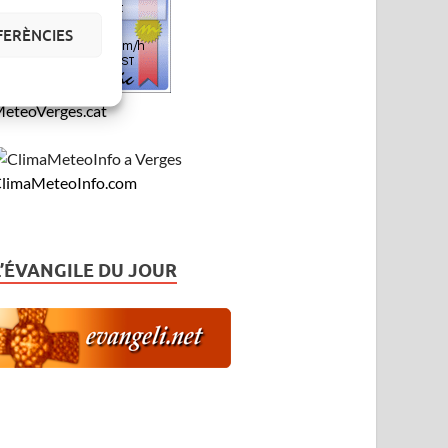
FERÈNCIES
eteoVerges.cat
limaMeteoInfo.com
L’ÉVANGILE DU JOUR