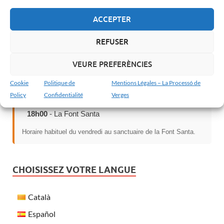
ACCEPTER
Date :
25 mars 2027
Il reste :
231 jours avant le prochain Jeudi Saint
REFUSER
MESSE D’AUJOURD’HUI
VEURE PREFERÈNCIES
Cookie
Politique de
Mentions Légales – La Processó de
Policy
Confidentialité
Verges
Vendredi 7 Août
18h00
- La Font Santa
Horaire habituel du vendredi au sanctuaire de la Font Santa.
CHOISISSEZ VOTRE LANGUE
Català
Español