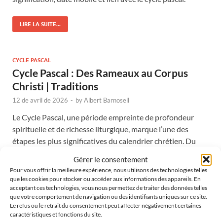
LIRE LA SUITE...
CYCLE PASCAL
Cycle Pascal : Des Rameaux au Corpus
Christi | Traditions
12 de avril de 2026
-
by
Albert Barnosell
Le Cycle Pascal, une période empreinte de profondeur
spirituelle et de richesse liturgique, marque l’une des
étapes les plus significatives du calendrier chrétien. Du
Dimanche des Rameaux, qui ouvre la …
Gérer le consentement
Pour vous offrir la meilleure expérience, nous utilisons des technologies telles
LIRE LA SUITE...
que les cookies pour stocker ou accéder aux informations des appareils. En
acceptant ces technologies, vous nous permettez de traiter des données telles
que votre comportement de navigation ou des identifiants uniques sur ce site.
Le refus ou le retrait du consentement peut affecter négativement certaines
caractéristiques et fonctions du site.
LA SEMAINE SAINTE À VERGES