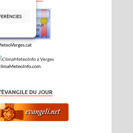
FERÈNCIES
eteoVerges.cat
limaMeteoInfo.com
L’ÉVANGILE DU JOUR