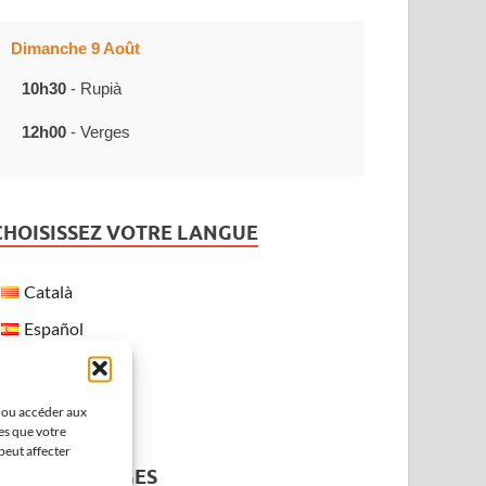
Dimanche 9 Août
10h30
- Rupià
12h00
- Verges
CHOISISSEZ VOTRE LANGUE
Català
Español
Français
English
r ou accéder aux
es que votre
peut affecter
MÉTÉO À VERGES