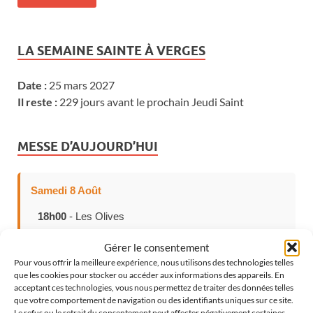
LA SEMAINE SAINTE À VERGES
Date :
25 mars 2027
Il reste :
229 jours avant le prochain Jeudi Saint
MESSE D’AUJOURD’HUI
Samedi 8 Août
18h00
- Les Olives
Gérer le consentement
Pour vous offrir la meilleure expérience, nous utilisons des technologies telles
que les cookies pour stocker ou accéder aux informations des appareils. En
CHOISISSEZ VOTRE LANGUE
acceptant ces technologies, vous nous permettez de traiter des données telles
que votre comportement de navigation ou des identifiants uniques sur ce site.
Le refus ou le retrait du consentement peut affecter négativement certaines