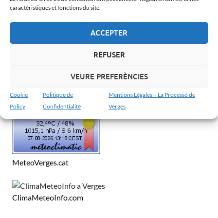
Català
caractéristiques et fonctions du site.
Español
ACCEPTER
Français
English
REFUSER
VEURE PREFERÈNCIES
MÉTÉO À VERGES
Cookie
Politique de
Mentions Légales – La Processó de
Policy
Confidentialité
Verges
MeteoVerges.cat
ClimaMeteoInfo.com