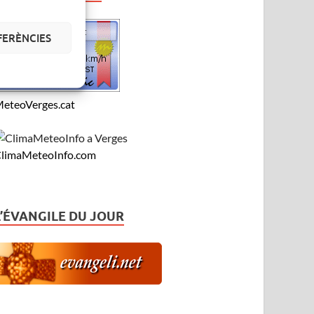
FERÈNCIES
eteoVerges.cat
limaMeteoInfo.com
L’ÉVANGILE DU JOUR