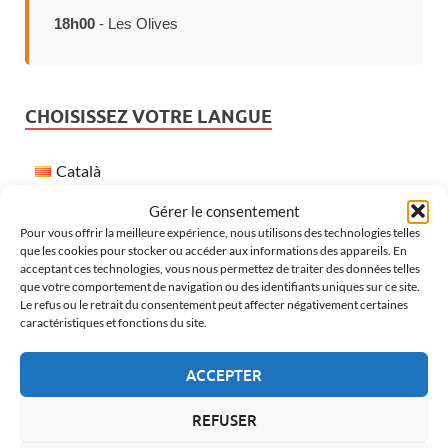
18h00
- Les Olives
CHOISISSEZ VOTRE LANGUE
Català
Español
Gérer le consentement
Pour vous offrir la meilleure expérience, nous utilisons des technologies telles
Français
que les cookies pour stocker ou accéder aux informations des appareils. En
acceptant ces technologies, vous nous permettez de traiter des données telles
English
que votre comportement de navigation ou des identifiants uniques sur ce site.
Le refus ou le retrait du consentement peut affecter négativement certaines
caractéristiques et fonctions du site.
MÉTÉO À VERGES
ACCEPTER
REFUSER