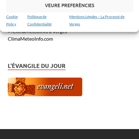
VEURE PREFERÈNCIES
MeteoVerges.cat
Cookie
Politique de
Mentions Légales – La Processó de
Policy
Confidentialité
Verges
ClimaMeteoInfo.com
L’ÉVANGILE DU JOUR