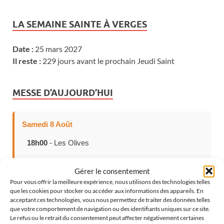
LA SEMAINE SAINTE À VERGES
Date :
25 mars 2027
Il reste :
229 jours avant le prochain Jeudi Saint
MESSE D’AUJOURD’HUI
Samedi 8 Août
18h00
- Les Olives
Gérer le consentement
Pour vous offrir la meilleure expérience, nous utilisons des technologies telles
CHOISISSEZ VOTRE LANGUE
que les cookies pour stocker ou accéder aux informations des appareils. En
acceptant ces technologies, vous nous permettez de traiter des données telles
que votre comportement de navigation ou des identifiants uniques sur ce site.
Català
Le refus ou le retrait du consentement peut affecter négativement certaines