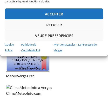
caractéristiques et fonctions du site.
Español
Français
ACCEPTER
English
REFUSER
VEURE PREFERÈNCIES
MÉTÉO À VERGES
Cookie
Politique de
Mentions Légales – La Processó de
Policy
Confidentialité
Verges
MeteoVerges.cat
ClimaMeteoInfo.com