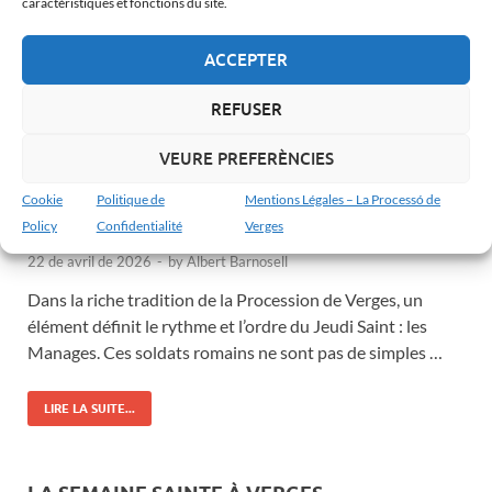
caractéristiques et fonctions du site.
ACCEPTER
REFUSER
VEURE PREFERÈNCIES
LA PLACE
/
LA PROCESSION
Les Manages de Verges : le cœur de la
Cookie
Politique de
Mentions Légales – La Processó de
Procession
Policy
Confidentialité
Verges
22 de avril de 2026
-
by
Albert Barnosell
Dans la riche tradition de la Procession de Verges, un
élément définit le rythme et l’ordre du Jeudi Saint : les
Manages. Ces soldats romains ne sont pas de simples …
LIRE LA SUITE...