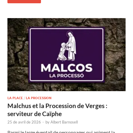
LA PLACE
/
LA PROCESSION
Malchus et la Procession de Verges :
serviteur de Caïphe
25 de avril de 2026
-
by
Albert Barnosell
Parmi le large éventail de personnages qui animent la