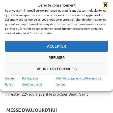
LA PLACE
Gérer le consentement
Jardin Gethsémani Verges : Prière et
Pour vous offrir la meilleure expérience, nous utilisons des technologies telles
baiser de Judas
que les cookies pour stocker ou accéder aux informations des appareils. En
acceptant ces technologies, vous nous permettez de traiter des données telles
22 de avril de 2026
-
by
Albert Barnosell
que votre comportement de navigation ou des identifiants uniques sur ce site.
Le refus ou le retrait du consentement peut affecter négativement certaines
La scène du Jardin de Gethsémani à Verges est le pont
caractéristiques et fonctions du site.
définitif entre la liberté et la Passion. Nous laissons
derrière nous la pierre nue de la Place pour entrer …
ACCEPTER
LIRE LA SUITE...
REFUSER
VEURE PREFERÈNCIES
LA SEMAINE SAINTE À VERGES
Cookie
Politique de
Mentions Légales – La Processó de
Policy
Confidentialité
Verges
Date :
25 mars 2027
Il reste :
229 jours avant le prochain Jeudi Saint
MESSE D’AUJOURD’HUI